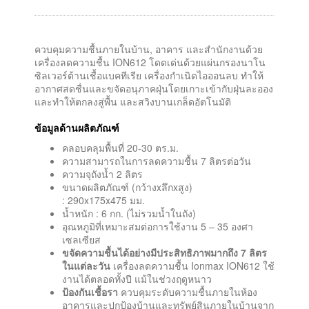
ควบคุมความชื้นภายในบ้าน, อาคาร และสำนักงานด้วย
เครื่องลดความชื้น ION612 โดดเด่นด้วยแผ่นกรองนาโน
ซิลเวอร์ต้านเชื้อแบคทีเรีย เครื่องกำเนิดไอออนลบ ทำให้
อากาศสดชื่นและขจัดอนุภาคฝุ่นโดยเกาะเข้ากับฝุ่นละออง
และทำให้ตกลงสู่พื้น และสวิงบานเกล็ดอัตโนมัติ
ข้อมูลด้านผลิตภัณฑ์
คลอบคลุมพื้นที่ 20-30 ตร.ม.
ความสามารถในการลดความชื้น 7 ลิตรต่อวัน
ความจุถังน้ำ 2 ลิตร
ขนาดผลิตภัณฑ์ (กว้างxลึกxสูง)
: 290x175x475 มม.
น้ำหนัก : 6 กก. (ไม่รวมน้ำในถัง)
อุณหภูมิที่เหมาะสมต่อการใช้งาน 5 – 35 องศา
เซลเซียส
ขจัดความชื้นได้อย่างมีประสิทธิภาพมากถึง
7 ลิตร
ในแต่ละวัน
เครื่องลดความชื้น Ionmax ION612 ใช้
งานได้ตลอดทั้งปี แม้ในช่วงฤดูหนาว
ป้องกันเชื้อรา
ควบคุมระดับความชื้นภายในห้อง
อาคารและปกป้องบ้านและทรัพย์สินภายในบ้านจาก