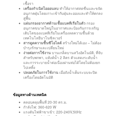
เชื้อรา
เครื่องกำเนิดไอออนลบ
ทำให้อากาศสดชื่นและขจัด
อนุภาคฝุ่นโดยเกาะเข้ากับฝุ่นละอองและทำให้ตกลง
สู่พื้น
แผ่นกรองอากาศต้านเชื้อแบคทีเรียในตัว
กรอง
อนุภาคขนาดใหญ่ในอากาศและป้องกันการเจริญ
เติบโตของแบคทีเรียในเครื่องลดความชื้นด้วย
เทคโนโลยีนาโนซิลเวอร์
สารดูดความชื้นซีโอไลต์
สร้างใหม่ได้เอง – ไม่ต้อง
บำรุงรักษาและเปลี่ยนใหม่
ง่ายต่อการใช้งาน
บานเกล็ดบานสวิงอัตโนมัติ, ที่จับ
สำหรับพกพา, แท้งค์น้ำ 2 ลิตร ตัวแสดงระดับน้ำ
และการระบายน้ำต่อเนื่องผ่านท่อได้โดยไม่ต้องยก
ไปเททิ้ง
ปลอดภัยในการใช้งาน
เมื่อถังน้ำเต็มระบบจะปิด
เครื่องโดยอัตโนมัติ
ข้อมูลทางด้านเทคนิค
คลอบคลุมพื้นที่ 20-30 ตร.ม.
กำลังไฟ:
360-620 W
แรงดันไฟฟ้าขาเข้า: 220-240V,50Hz